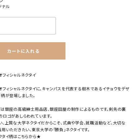
ン
ジナル
カートに入れる
オフィシャルネクタイ
オフィシャルネクタイに、キャンパスを代表する樹木であるイチョウをデザ
新柄が登場しました。
イは銀座の高級紳士用品店、銀座田屋の制作によるものです。剣先の裏
のロゴがあしらわれています。
close
い、上質な大学ネクタイだからこそ、式典や学会、就職活動など、大切な
着用いただきたい、東京大学の「勝負」ネクタイです。
クタイ柄はこちらから★