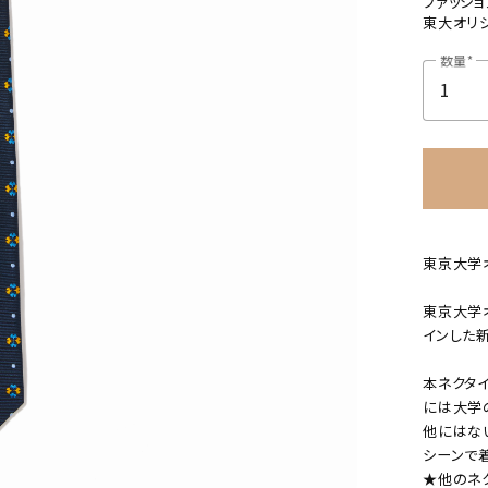
ファッショ
東大オリ
数量
東京大学
東京大学
インした
本ネクタ
には大学
他にはな
カートに追加しました。
シーンで
★他のネ