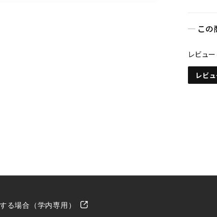
お買い物を続ける
カートへ進む
この
レビュー
レビュ
する場合（学内専用）