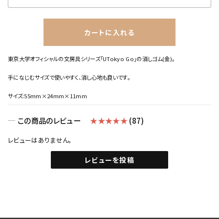
カートに入れる
close
カートに追加しました。
東京大学オフィシャルの文房具シリーズ「UTokyo Go」の消しゴム(金)。
カートへ進む
手になじむサイズで使いやすく、消し心地も良いです。
お買い物を続ける
サイズ:55mm×24mm×11mm
この商品のレビュー
★★★★★
(87)
レビューはありません。
レビューを投稿