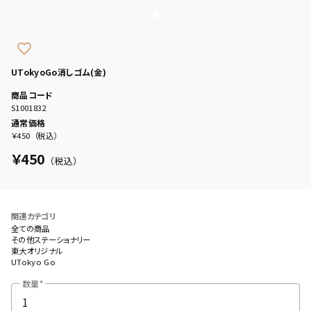
favorite_border
UTokyoGo消しゴム(金)
商品コード
S1001832
通常価格
￥450
（税込）
￥450
（税込）
関連カテゴリ
全ての商品
その他ステーショナリー
東大オリジナル
UTokyo Go
数量