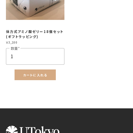
close
カートに追加しました。
カートへ進む
体力式アミノ酸ゼリー18個セット
(ギフトラッピング)
￥3,200
お買い物を続ける
数量
カートに入れる