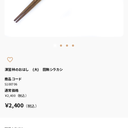
favorite_border
演習林のおはし (大) 田無シラカシ
商品コード
S100706
通常価格
￥2,400
（税込）
￥2,400
（税込）