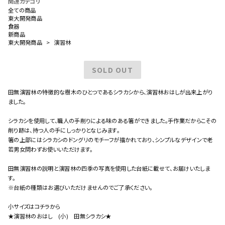
関連カテゴリ
全ての商品
東大開発商品
食器
新商品
東大開発商品
演習林
SOLD OUT
田無演習林の特徴的な樹木のひとつであるシラカシから、演習林おはしが出来上がり
ました。
シラカシを使用して、職人の手削りによる味のある箸ができました。手作業だからこその
close
削り跡は、持つ人の手にしっかりとなじみます。
カートに追加しました。
箸の上部にはシラカシのドングリのモチーフが描かれており、シンプルなデザインで老
若男女問わずお使いいただけます。
カートへ進む
田無演習林の説明と演習林の四季の写真を使用した台紙に載せて、お届けいたしま
す。
お買い物を続ける
※台紙の種類はお選びいただけませんのでご了承ください。
小サイズはコチラから
★演習林のおはし (小) 田無シラカシ★