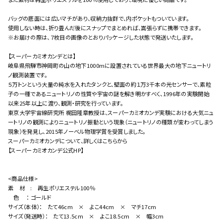
close
カートに追加しました。
バッグの底面には広いマチがあり、収納力抜群で、内ポケットもついています。
使用しない時は、折り畳んだ後にスナップでまとめれば、嵩張らずに携帯できます。
カートへ進む
※お届けの際は、７枚目の画像のとおりパッケージした状態で発送いたします。
お買い物を続ける
【スーパーカミオカンデとは】
岐阜県飛騨市神岡町の山の地下1000mに設置されている世界最大の地下ニュートリ
ノ観測装置です。
５万トンという大量の純水を入れたタンクと、壁面の約１万3千本の光センサーで、素粒
子の一種であるニュートリノの性質や宇宙の謎を解き明かすべく、1996年の実験開始
以来25年以上に渡り、観測・研究を行っています。
東京大学宇宙線研究所 梶田隆章教授は、スーパーカミオカンデ実験における大気ニュ
ートリノの観測によりニュートリノ振動という現象（ニュートリノの種類が変わってしまう
現象）を発見し、2015年ノーベル物理学賞を受賞しました。
スーパーカミオカンデについて、詳しくはこちらから
【スーパーカミオカンデ公式HP】
<商品仕様>
素 材 : 再生ポリエステル100％
色 ： ゴールド
サイズ（本体）： たて46cm × よこ44cm × マチ17cm
サイズ（発送時）： たて13.5cm × よこ18.5cm × 幅3cm