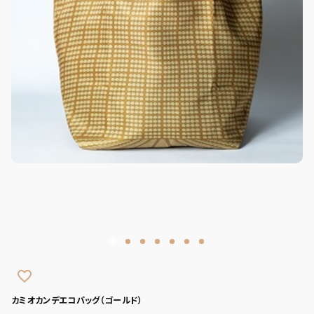
favorite_border
カミオカンデエコバッグ（ゴールド）