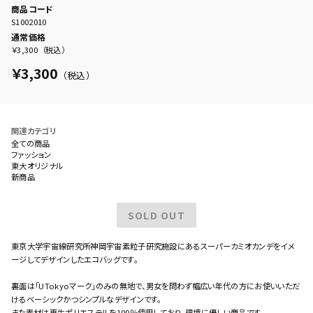
商品コード
S1002010
通常価格
￥3,300
（税込）
￥3,300
（税込）
関連カテゴリ
全ての商品
ファッション
東大オリジナル
新商品
SOLD OUT
東京大学宇宙線研究所神岡宇宙素粒子研究施設にあるスーパーカミオカンデをイメ
ージしてデザインしたエコバッグです。
裏面は「UTokyoマーク」のみの無地で、男女を問わず幅広い年代の方にお使いいただ
けるベーシックかつシンプルなデザインです。
また素材は再生ポリエステルを100％使用しており、環境に優しい商品です。