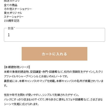
関連カテゴリ
全ての商品
その他ステーショナリー
東大オリジナル
ステーショナリー
150周年記念
数量
カートに入れる
close
【本郷建物柄シリーズ】
カートに追加しました。
本郷の象徴的建造物、安田講堂・赤門・図書館など、校内の雰囲気をデザインしたクリ
アファイルやシャープペンシルとお揃いのA5ノートです。
裏表紙には、本郷キャンパスのマップを掲載。本郷キャンパスの名所が掲載されていま
カートへ進む
す。
お買い物を続ける
性別や年代を問わず使いやすい、シンプルで洗練されたデザイン。
バッグにすっきり収まるA5サイズで、持ち歩きに便利。カフェや図書館など、さまざまな
シーンで気軽に広げられます。