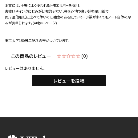
本文には、手帳によく使われるトモエリバーを採用。
裏抜けやインクにじみが比較的少ない、書き心地の良い超軽量用紙で
同斤量他用紙に比べて薄いのに強度のある紙で、ページ数が多くてもノート自体の厚
みが抑えられます。(40枚80ページ)
東京大学150周年記念の帯がついています。
この商品のレビュー
☆☆☆☆☆
(0)
レビューはありません。
レビューを投稿