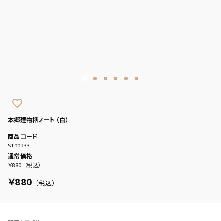
favorite_border
本郷建物柄ノート （白）
商品コード
S100233
通常価格
￥880
（税込）
￥880
（税込）