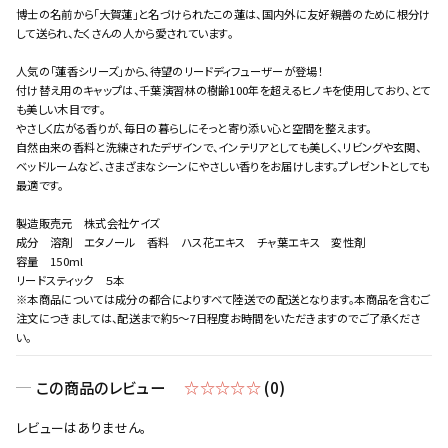
博士の名前から「大賀蓮」と名づけられたこの蓮は、国内外に友好親善のために根分け
して送られ、たくさんの人から愛されています。
お買い物を続ける
人気の「蓮香シリーズ」から、待望のリードディフューザーが登場！
付け替え用のキャップは、千葉演習林の樹齢100年を超えるヒノキを使用しており、とて
も美しい木目です。
やさしく広がる香りが、毎日の暮らしにそっと寄り添い心と空間を整えます。
自然由来の香料と洗練されたデザインで、インテリアとしても美しく、リビングや玄関、
ベッドルームなど、さまざまなシーンにやさしい香りをお届けします。プレゼントとしても
最適です。
製造販売元 株式会社ケイズ
成分 溶剤 エタノール 香料 ハス花エキス チャ葉エキス 変性剤
容量 150ml
リードスティック ５本
※本商品については成分の都合によりすべて陸送での配送となります。本商品を含むご
注文につきましては、配送まで約5～7日程度お時間をいただきますのでご了承くださ
い。
この商品のレビュー
☆☆☆☆☆
(0)
レビューはありません。