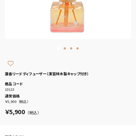
favorite_border
蓮香リードディフューザー（演習林木製キャップ付き）
商品コード
10113
通常価格
￥5,900
（税込）
￥5,900
（税込）