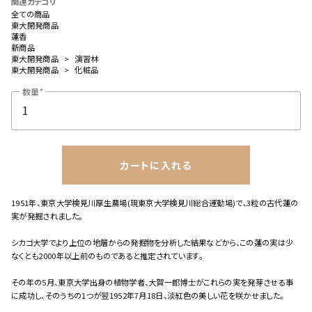
関連カテゴリ
全ての商品
東大開発商品
蓮香
新商品
東大開発商品
演習林
東大開発商品
化粧品
数量
カートに入れる
1951年、東京大学検見川厚生農場(現東京大学検見川総合運動場)で、3粒の古代蓮の
実が発掘されました。
シカゴ大学でより上位の地層からの発掘物を分析した結果などから、この蓮の実は少
なくとも2000年以上前のものであると推定されています。
close
カートに追加しました。
その年の5月、東京大学出身の植物学者、大賀一郎博士がこれらの実を発芽させる事
に成功し、そのうちの1つが翌1952年7月18日、淡紅色の美しい花を咲かせました。
カートへ進む