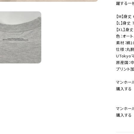
躍する一
【M】身丈 
【L】身丈 
【XL】身丈
色：オート
素材：綿1
カートに追加しました。
仕様：丸
UToky
お買い物を続ける
カートへ進む
原産国：
プリント
マンホー
購入する
マンホー
購入する