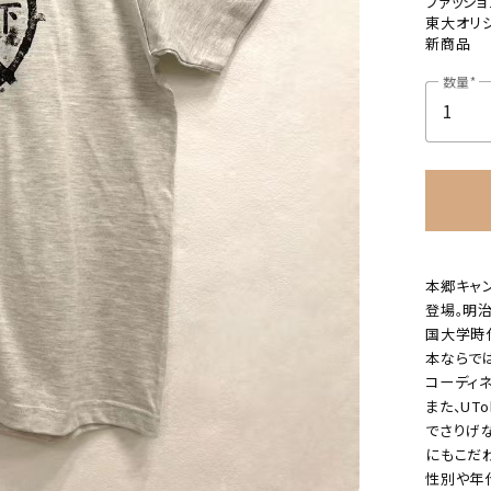
ファッショ
東大オリ
新商品
数量
本郷キャ
登場。明
国大学時
本ならで
コーディ
また、U
でさりげ
にもこだ
性別や年