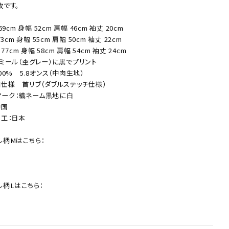
枚です。
69cm 身幅 52cm 肩幅 46cm 袖丈 20cm
73cm 身幅 55cm 肩幅 50cm 袖丈 22cm
 77cm 身幅 58cm 肩幅 54cm 袖丈 24cm
ミール（杢グレー）に黒でプリント
close
00% 5.8オンス（中肉生地）
胴仕様 首リブ（ダブルステッチ仕様）
oマーク：織ネーム黒地に白
中国
加工：日本
ル柄Mはこちら：
ル柄Lはこちら：