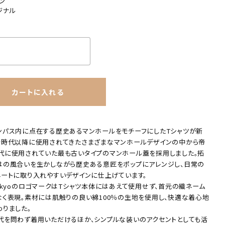
ン
ジナル
カートに入れる
ンパス内に点在する歴史あるマンホールをモチーフにしたTシャツが新
治時代以降に使用されてきたさまざまなマンホールデザインの中から帝
代に使用されていた最も古いタイプのマンホール蓋を採用しました。拓
はの風合いを生かしながら歴史ある意匠をポップにアレンジし、日常の
ネートに取り入れやすいデザインに仕上げています。
TokyoのロゴマークはTシャツ本体にはあえて使用せず、首元の織ネーム
なく表現。素材には肌触りの良い綿100％の生地を使用し、快適な着心地
わりました。
代を問わず着用いただけるほか、シンプルな装いのアクセントとしても活