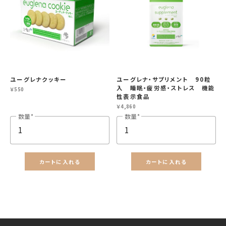
ユーグレナクッキー
ユーグレナ・サプリメント 90粒
入 睡眠・疲労感・ストレス 機能
￥550
性表示食品
￥4,860
数量
数量
close
カートに追加しました。
カートに入れる
カートに入れる
カートへ進む
お買い物を続ける