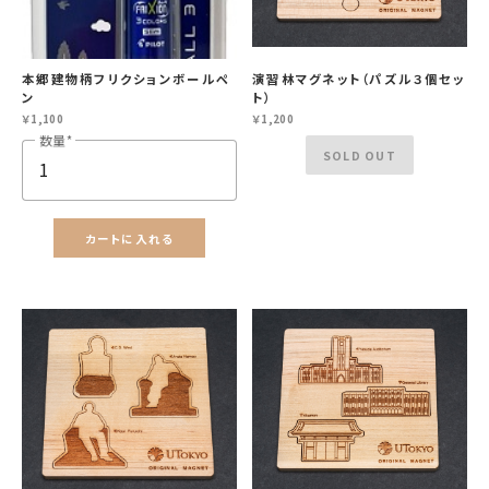
本郷建物柄フリクションボールペ
演習林マグネット（パズル３個セッ
ン
ト）
￥1,100
￥1,200
数量
SOLD OUT
カートに入れる