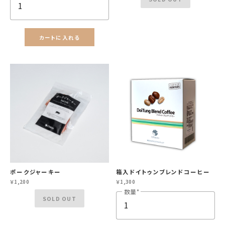
カートに入れる
close
カートに追加しました。
ポークジャーキー
箱入ドイトゥンブレンドコーヒー
￥1,200
￥1,300
カートへ進む
数量
SOLD OUT
お買い物を続ける