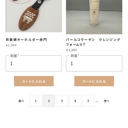
貝象嵌キーホルダー赤門
パールコラーゲン クレンジング
フォームUT
￥1,850
￥2,000
数量
数量
カートに入れる
カートに入れる
前へ
1
2
3
4
5
...
次へ