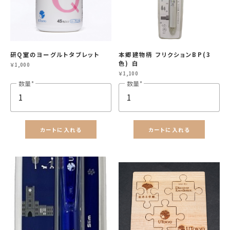
研Q室のヨーグルトタブレット
本郷建物柄 フリクションBP(3
色) 白
￥1,000
￥1,100
数量
数量
カートに入れる
カートに入れる